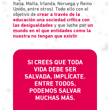
Italia, Malta, Irlanda, Noruega y Reino
Unido, entre otros). Todo ello con el
objetivo de
crear a través de la
educación una sociedad crítica con
las desigualdades
y que luche por
un
mundo en el que entidades como la
nuestra no tengan que existir
.
SI CREES QUE TODA
VIDA DEBE SER
SALVADA, IMPLÍCATE.
ENTRE TODOS,
PODEMOS SALVAR
MUCHAS MÁS.