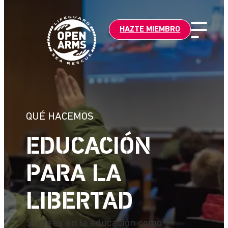
Saltar
al
HAZTE MIEMBRO
contenido
QUÉ HACEMOS
EDUCACIÓN
PARA LA
LIBERTAD
Si crees en la educación como