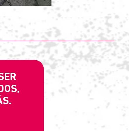
 SER
DOS,
S.