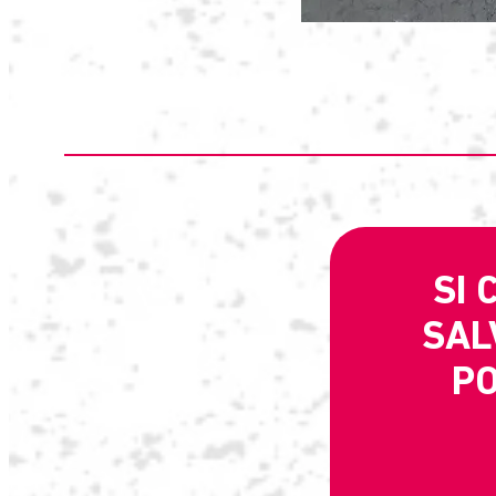
SI 
SAL
P