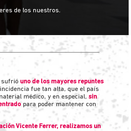
eres de los nuestros.
 sufrió
uno de los mayores repuntes
incidencia fue tan alta, que el país
aterial médico, y en especial,
sin
entrado
para poder mantener con
dación Vicente Ferrer, realizamos un