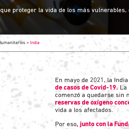
ue proteger la vida de los más vulnerables, 
Humanitarios
>
India
En mayo de 2021, la India
de casos de Covid-19.
La 
comenzó a quedarse sin m
reservas de oxígeno conc
vida a los afectados.
Por eso
, junto con la Fun