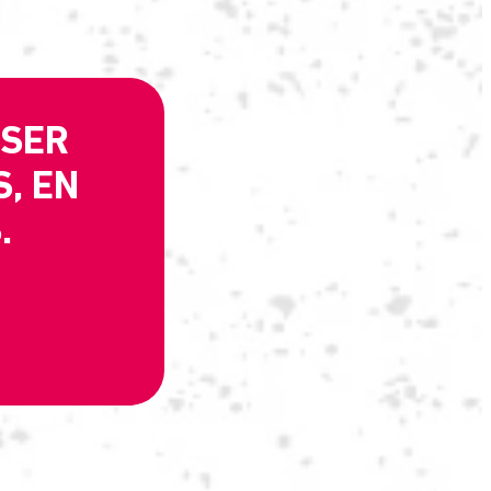
 SER
S, EN
.