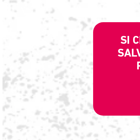
SI 
SALV