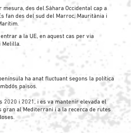
r mesura, des del Sàhara Occidental cap a
Es fan des del sud del Marroc, Mauritània i
Marítim.
 entrar a la UE, en aquest cas per via
 Melilla.
enínsula ha anat fluctuant segons la política
 ambdós països.
ys 2020 i 2021, i es va mantenir elevada el
 gran al Mediterrani i a la recerca de rutes
loses.