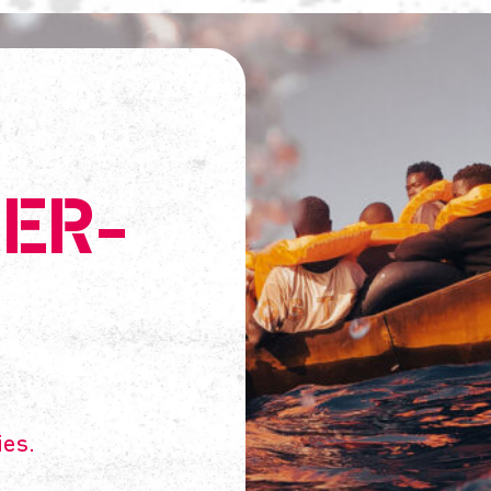
ER-
ies.