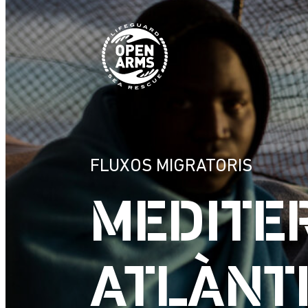
Vés
al
contingut
FLUXOS MIGRATORIS
MEDITER
ATLÀNT