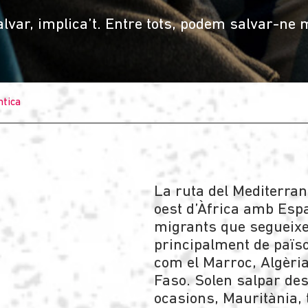
alvar, implica’t. Entre tots, podem salvar-ne
ntica
La ruta del Mediterran
oest d’Àfrica amb Esp
migrants que segueix
principalment de païso
com el Marroc, Algèria
Faso. Solen salpar des 
ocasions, Mauritània, t