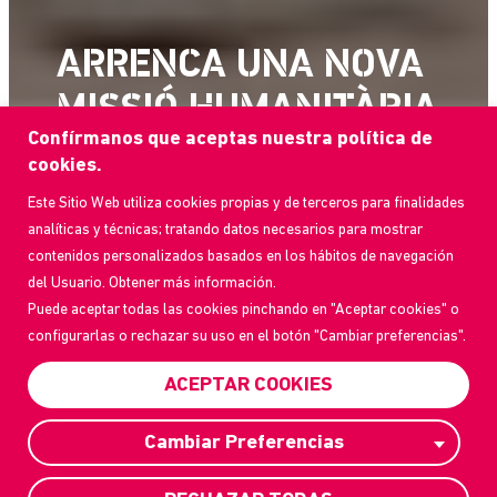
ARRENCA UNA NOVA
MISSIÓ HUMANITÀRIA
Confírmanos que aceptas nuestra política de
A VENEÇUELA
cookies.
Este Sitio Web utiliza cookies propias y de terceros para finalidades
Hem arribat després del
analíticas y técnicas; tratando datos necesarios para mostrar
terratrèmol per donar assistència
contenidos personalizados basados en los hábitos de navegación
als equips de rescat que treballen
del Usuario. Obtener más información.
en la recerca de víctimes i en
Puede aceptar todas las cookies pinchando en "Aceptar cookies" o
l’atenció a les persones afectades.
configurarlas o rechazar su uso en el botón "Cambiar preferencias".
ACEPTAR COOKIES
DONA SUPORT A LA MISSIÓ
Cambiar Preferencias