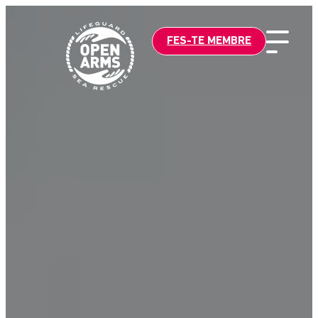
Vés
al
FES-TE MEMBRE
contingut