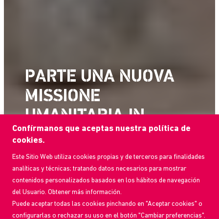
PARTE UNA NUOVA
MISSIONE
UMANITARIA IN
Confírmanos que aceptas nuestra política de
VENEZUELA
cookies.
Este Sitio Web utiliza cookies propias y de terceros para finalidades
Siamo arrivati dopo il terremoto per
analíticas y técnicas; tratando datos necesarios para mostrar
fornire assistenza alle squadre di
contenidos personalizados basados en los hábitos de navegación
soccorso impegnate nella ricerca
del Usuario. Obtener más información.
delle vittime e nell’assistenza alle
Puede aceptar todas las cookies pinchando en "Aceptar cookies" o
persone colpite.
configurarlas o rechazar su uso en el botón "Cambiar preferencias".