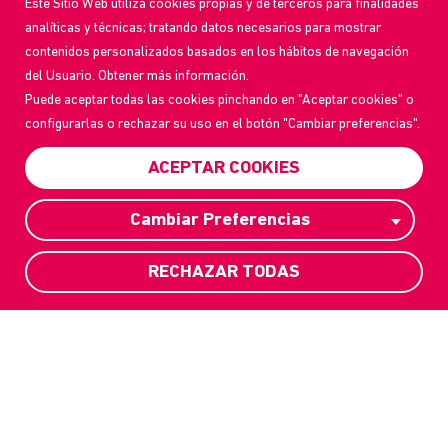
Este Sitio Web utiliza cookies propias y de terceros para finalidades
FLUSSI
analíticas y técnicas; tratando datos necesarios para mostrar
contenidos personalizados basados en los hábitos de navegación
MIGRATORI
del Usuario. Obtener más información.
Puede aceptar todas las cookies pinchando en "Aceptar cookies" o
configurarlas o rechazar su uso en el botón "Cambiar preferencias".
Se credi che nessuna vita debba
ACEPTAR COOKIES
essere abbandonata alla deriva, sei
dei nostri.
Cambiar Preferencias
RECHAZAR TODAS
DIVENTA MEMBRO
IN QUESTA SEZIONE