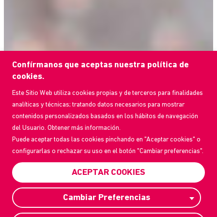
Confírmanos que aceptas nuestra política de
cookies.
Este Sitio Web utiliza cookies propias y de terceros para finalidades
analíticas y técnicas; tratando datos necesarios para mostrar
contenidos personalizados basados en los hábitos de navegación
del Usuario. Obtener más información.
Puede aceptar todas las cookies pinchando en "Aceptar cookies" o
configurarlas o rechazar su uso en el botón "Cambiar preferencias".
ACEPTAR COOKIES
Cambiar Preferencias