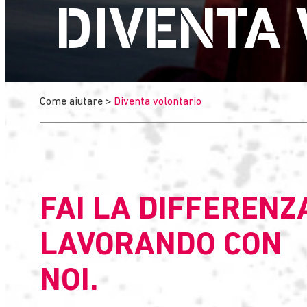
DIVENTA
Come aiutare
>
Diventa volontario
FAI LA DIFFERENZ
LAVORANDO CON
NOI.