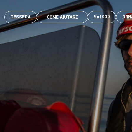
TESSERA
5×1000
DON
COME AIUTARE