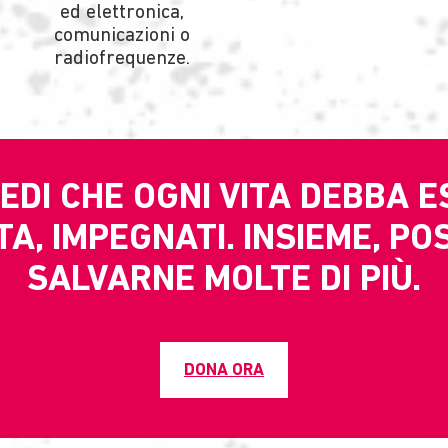
ed elettronica,
comunicazioni o
radiofrequenze.
EDI CHE OGNI VITA DEBBA 
A, IMPEGNATI. INSIEME, P
SALVARNE MOLTE DI PIÙ.
DONA ORA