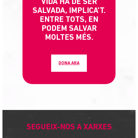
VIDA HA DE SER
SALVADA, IMPLICA’T.
ENTRE TOTS, EN
PODEM SALVAR
MOLTES MÉS.
DONA ARA
SEGUEIX-NOS A XARXES