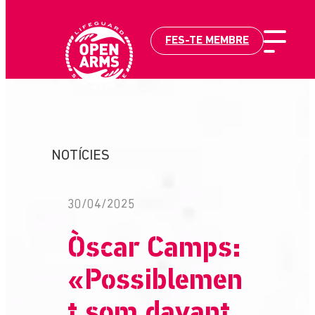
FES-TE MEMBRE
Vés
al
contingut
NOTÍCIES
30/04/2025
Òscar Camps:
«Possiblemen
t som davant