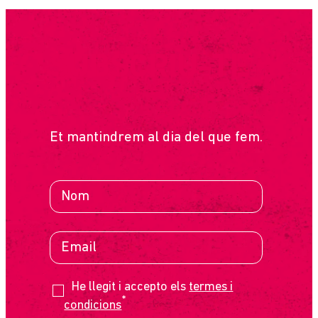
SUBSCRIU-TE
Et mantindrem al dia del que fem.
He llegit i accepto els
termes i
*
condicions