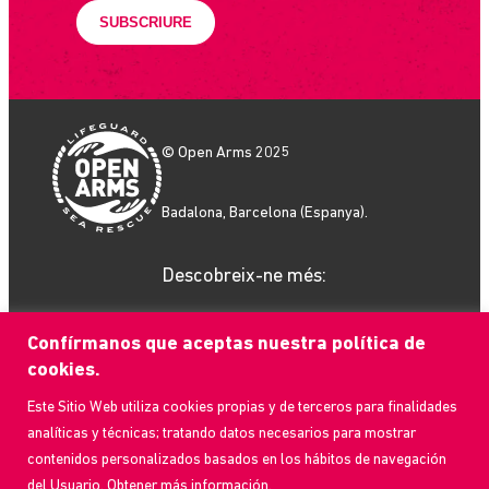
© Open Arms 2025
Badalona, Barcelona (Espanya).
Descobreix-ne més:
Confírmanos que aceptas nuestra política de
cookies.
Este Sitio Web utiliza cookies propias y de terceros para finalidades
Què fem
analíticas y técnicas; tratando datos necesarios para mostrar
Com ajudar
contenidos personalizados basados en los hábitos de navegación
Qui som
del Usuario. Obtener más información.