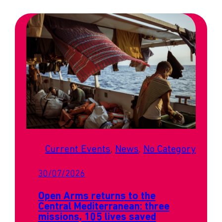
Current Events
, 
News
, 
No Category
30/07/2026
Open Arms returns to the
Central Mediterranean: three
missions, 105 lives saved