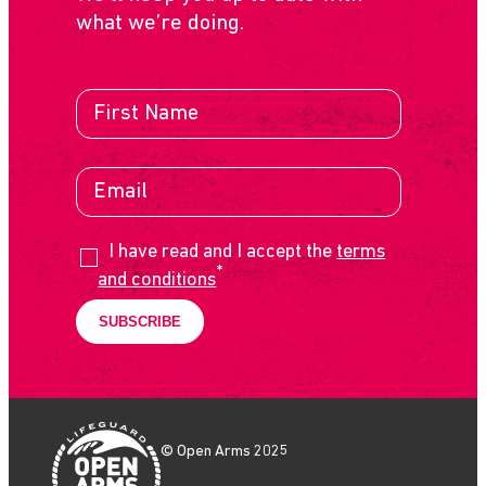
what we’re doing.
I have read and I accept the
terms
*
and conditions
© Open Arms 2025