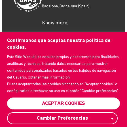
Badalona, Barcelona (Spain).
Know more:
Confírmanos que aceptas nuestra política de
cookies.
Este Sitio Web utiliza cookies propias y de terceros para finalidades
What we do
analíticas y técnicas; tratando datos necesarios para mostrar
How to help
contenidos personalizados basados en los hábitos de navegación
Who we are
del Usuario. Obtener más información.
Current Events
Puede aceptar todas las cookies pinchando en "Aceptar cookies" o
Contact us
configurarlas o rechazar su uso en el botón "Cambiar preferencias".
Frequently Asked Questions
Transparency Portal
ACEPTAR COOKIES
Privacy Policy
Cambiar Preferencias