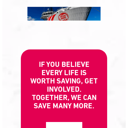
IF YOU BELIEVE
EVERY LIFE IS
WORTH SAVING, GET
INVOLVED.
TOGETHER, WE CAN
SAVE MANY MORE.